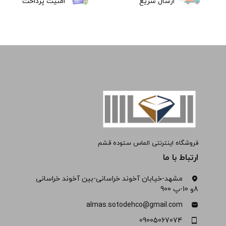
ارسال سریع
امنیت پرداخت
فروشگاه اینترنتی الماس ستوده قشم
ارتباط با ما
مشهد-خیابان آخوند خراسانی-بین آخوند خراسانی
8و 10-پ 900
almas.sotodehco@gmail.com
09005067074