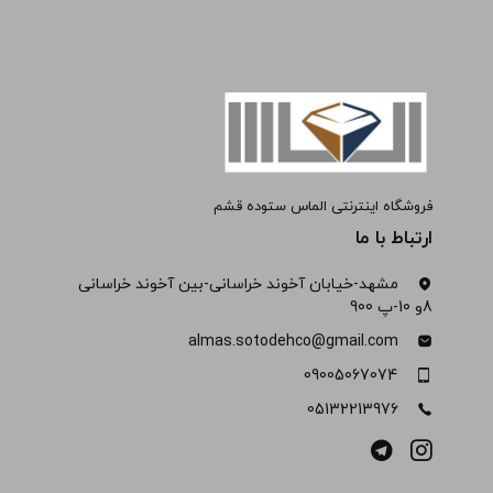
فروشگاه اینترنتی الماس ستوده قشم
ارتباط با ما
مشهد-خیابان آخوند خراسانی-بین آخوند خراسانی
8و 10-پ 900
almas.sotodehco@gmail.com
09005067074
05132213976