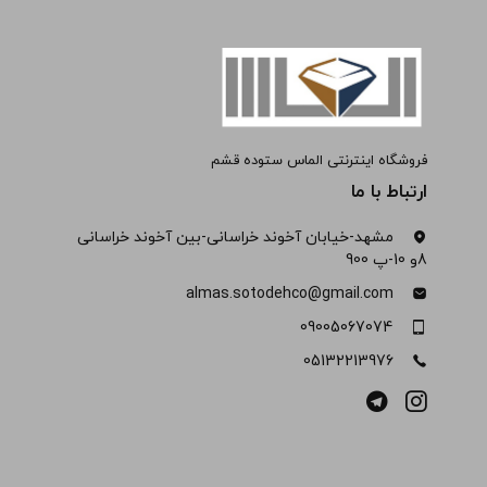
فروشگاه اینترنتی الماس ستوده قشم
ارتباط با ما
مشهد-خیابان آخوند خراسانی-بین آخوند خراسانی
8و 10-پ 900
almas.sotodehco@gmail.com
09005067074
05132213976