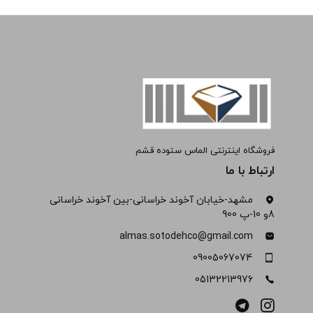
فروشگاه اینترنتی الماس ستوده قشم
ارتباط با ما
مشهد-خیابان آخوند خراسانی-بین آخوند خراسانی
8و 10-پ 900
almas.sotodehco@gmail.com
09005067074
05132213976