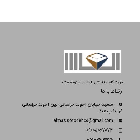
فروشگاه اینترنتی الماس ستوده قشم
ارتباط با ما
مشهد-خیابان آخوند خراسانی-بین آخوند خراسانی
8و 10-پ 900
almas.sotodehco@gmail.com
09005067074