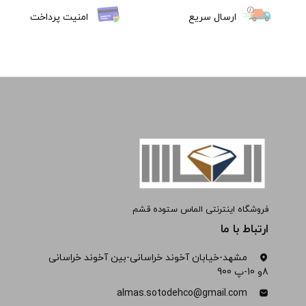
ارسال سریع
امنیت پرداخت
فروشگاه اینترنتی الماس ستوده قشم
ارتباط با ما
مشهد-خیابان آخوند خراسانی-بین آخوند خراسانی
8و 10-پ 900
almas.sotodehco@gmail.com