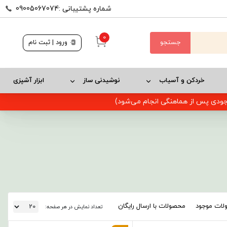
شماره پشتیبانی :09005067074
0
جستجو
ورود | ثبت نام
خردکن و آسیاب
نوشیدنی ساز
ابزار آشپزی
وجودی پس از هماهنگی انجام می‌شود)
ات موجود
محصولات با ارسال رایگان
تعداد نمایش در هر صفحه: