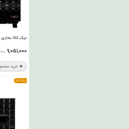
نیک کالا بخاری گا
9,051,000
توما
خرید محصو
نیک کالا