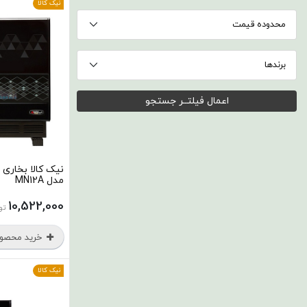
نیک کالا
محدوده قیمت
برندها
اعمال فیلتــر جستجو
نیک کالا بخاری 
مدل MN12A
10,522,000
تو
خرید محصو
نیک کالا