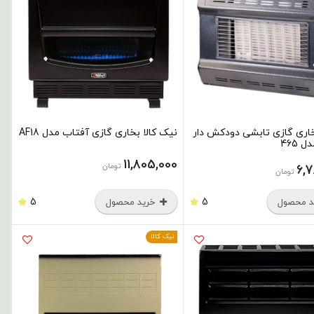
اری گازی تابشی دودکش دار
نیک کالا بخاری گازی آفتاب مدل AF18
 465
11,805,000
تومان
6,
تومان
5
5
 محصول
خرید محصول
نیک کالا