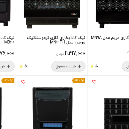
زی مریم مدل MN9A
نیک کالا بخاری گازی ترموستاتیک
نیک کالا
مرجان مدل MN12TH
MB20
ن
876,000
11,417,000
تومان
5
5
ل
خرید محصول
خرید
نیک کالا
نیک کالا