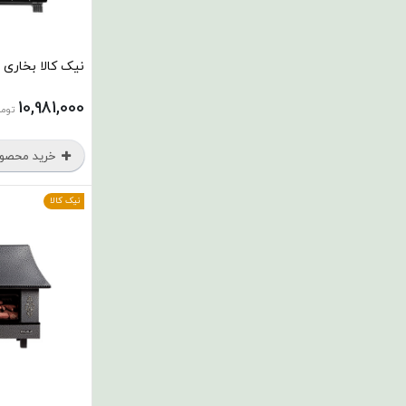
نیک کالا بخاری سر
10,981,000
توما
خرید محصو
نیک کالا