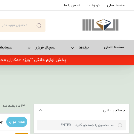
صفحه اصلی
درباره ما
تماس با ما
صفحه اصلی
برندها
یخچال فریزر
سرمایش
پخش لوازم خانگی ""ویژه همکاران محت
23 کالا یافت شد
جستجو متنی
همه موارد
جد