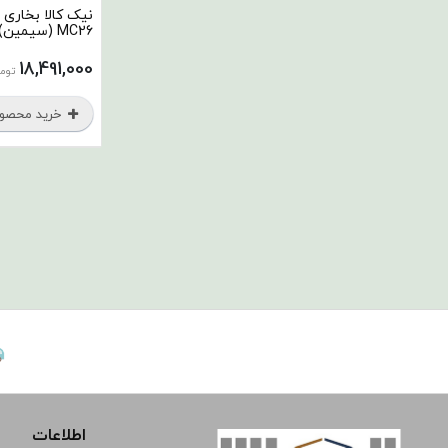
نیک کالا بخاری
MC26 (سیمین)
18,491,000
توم
خرید محصو
اطلاعات