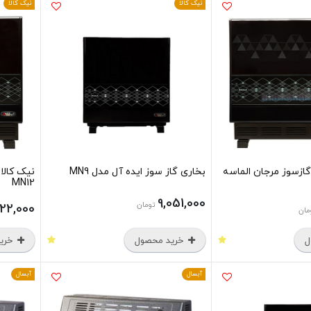
نیک کالا
نیک کالا
گازسوز مرجان الماسه
بخاری گاز سوز ایده آل مدل MN9
نیک کالا
MN12
9,051,000
تومان
522,000
مان
ل
خرید محصول
خرید
آبسال
آبسال