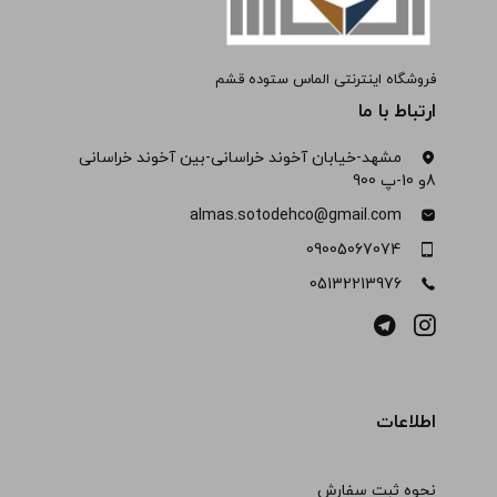
فروشگاه اینترنتی الماس ستوده قشم
ارتباط با ما
مشهد-خیابان آخوند خراسانی-بین آخوند خراسانی
8و 10-پ 900
almas.sotodehco@gmail.com
09005067074
05132213976
اطلاعات
نحوه ثبت سفارش