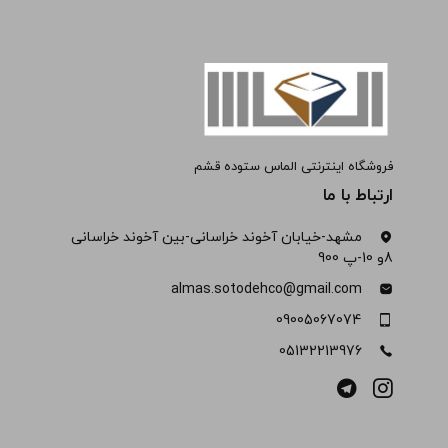
فروشگاه اینترنتی الماس ستوده قشم
ارتباط با ما
مشهد-خیابان آخوند خراسانی-بین آخوند خراسانی
8و 10-پ 900
almas.sotodehco@gmail.com
09005067074
05132213976