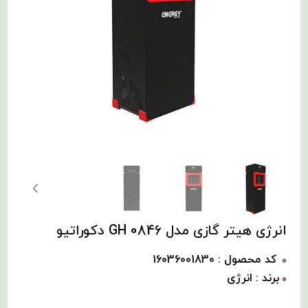
انرژی هیتر گازی مدل GH 0846 دکوراتیو
کد محصول : 16036001830
برند : انرژی