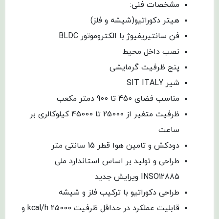
مشخصات فنی:
هیتر دکوراتیو(شیشه و فلز)
فن سانتیریفیوژ با الکتروموتور BLDC
نصب داخل محیط
پنج ظرفیت گرمایشی
شیر SIT ITALY
مناسب فضای 450 تا 900 دمتر مکعب
ظرفیت متغیر از 25000 تا 45000 کیلوکالری بر
ساعت
دودکش و تامین هوا قطر 15 سانتی متر
طراحی و تولید بر اساس استاندارد ملی
INSO12885 ویرایش جدید
طراحی دکوراتیو با ترکیب فلز و شیشه
قابلیت عملکرد در حداقل ظرفیت 25000 kcal/h و