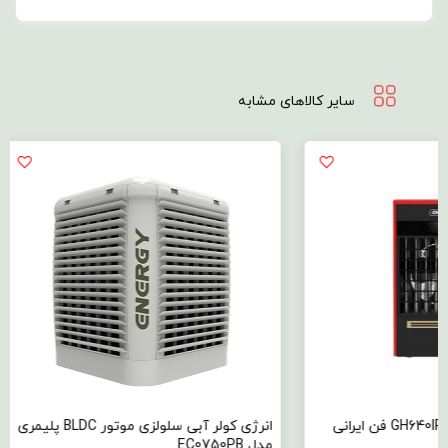
سایر کالاهای مشابه
انرژی کولر آبی سلولزی موتور BLDC پلیمری
انرژی کول
مدل EC0750PB
EC0280