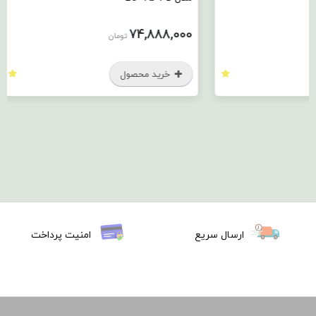
000,000
74,888,000
تومان
خرید محصول
خرید
ارسال سریع
امنیت پرداخت