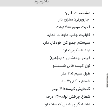
ناموجود
مشخصات فنی:
جاروبرقی: مخزن دار
قدرت موتور:2400وات
قابلیت جذب مایعات :ندارد
سیستم جمع کن خودکار: دارد
لوله تلسکوپی:دارد
فیلتر بهداشتی: دارد(هپا)
نوع کیسه:قابل شستشو
طول سیم:3.5 متر
شعاع حرکتی:7 متر
گنجایش کیسه:4.5 لیتر
شعاع چرخش لوله:360 درجه
نشانه گر پر شدن کیسه: دارد