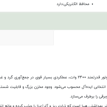
محافظ الکتریکی:دارد
جاروبرقی تولیپس پلاس مدل VC – A610 با برخورداری از موتور قدرتمند 2400 وات، عمل
انتخابی ایده‌آل محسوب می‌شود. وجود مخزن بزرگ و قابلیت شستش
برقی را برطرف می‌سازد.
ر بهداشتی هپا است که ذرات ریز و آلرژی‌زا را جذب کرده و مانع انتش