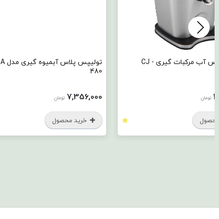
تولیپس پلاس آب مرکبات گیری CJ -
تولیپس پلا
480
7,356,000
3
تومان
تومان
محصول
خرید محصول