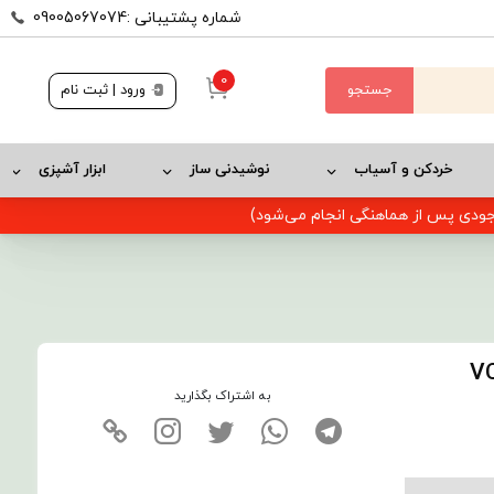
شماره پشتیبانی :09005067074
0
جستجو
ورود | ثبت نام
خردکن و آسیاب
نوشیدنی ساز
ابزار آشپزی
وجودی پس از هماهنگی انجام می‌شود)
به اشتراک بگذارید