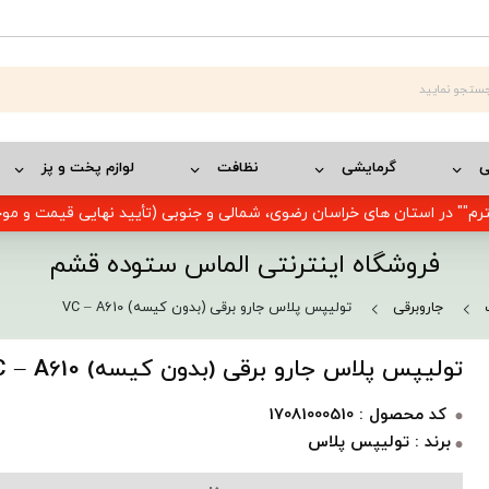
ی
گرمایشی
نظافت
لوازم پخت و پز
رم"" در استان های خراسان رضوی، شمالی و جنوبی (تأیید نهایی قیمت و م
فروشگاه اینترنتی الماس ستوده قشم
جاروبرقی
تولیپس پلاس جارو برقی (بدون کیسه) VC – A610
تولیپس پلاس جارو برقی (بدون کیسه) VC – A610
کد محصول : 17081000510
برند : تولیپس پلاس