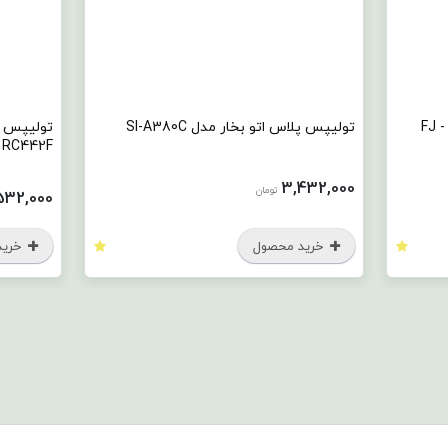
س آبمیوه گیری مدل FJ - A
تولیپس پلاس اتو بخار مدل SI-A380C
تولیپس پ
RC442F
3,432,000
تومان
532,000
خرید محصول
خرید