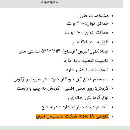
ناموجود
مشخصات فنی:
حداقل توان: 400 وات
حداکثر توان: 1200 وات
طول سیم: 3/1 متر
ابعاد(طول*عرض*ارتفاع): 13*39*56 سانتی متر
قابلیت تنظیم دما: دارد
ترموستات ایمنی: دارد
سیستم قطع کن خودکار: دارد - در صورت واژگونی
گردش: روی محور افقی - گردش به چپ و راست
نوع گرمایش: هالوژنی
تنظیم درجه حرارت: دارد - در سطح
گارانتی 18 ماهه شرکت ناسیونال ایران