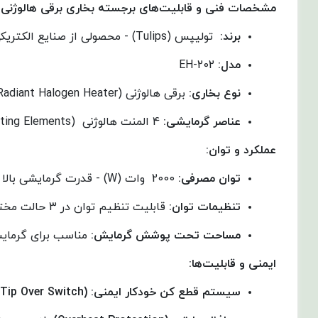
مشخصات فنی و قابلیت‌های برجسته بخاری برقی هالوژنی
برند
:
تولیپس (Tulips) - محصولی از صنایع الکتریکی ناسیونال ایران
مدل:
EH-202
نوع بخاری
:
برقی هالوژنی (Radiant Halogen Heater) - دارای المنت‌های تابشی
عناصر گرمایشی
:
4 المنت هالوژنی (Halogen Heating Elements)
عملکرد و توان
:
توان مصرفی
:
2000 وات (W) - قدرت گرمایشی بالا برای ایجاد گرمای مؤثر.
تنظیمات توان
:
قابلیت تنظیم توان در 3 حالت مختلف (معمولاً 800W, 1200W, 2000W) - برای کنترل میزان گرما و بهینه‌سازی مصرف انرژی.
مساحت تحت پوشش گرمایش
:
مناسب برای گرمایش فضاه
ایمنی و قابلیت‌ها
:
سیستم قطع کن خودکار ایمنی:
(Anti-Tip Over Switch)