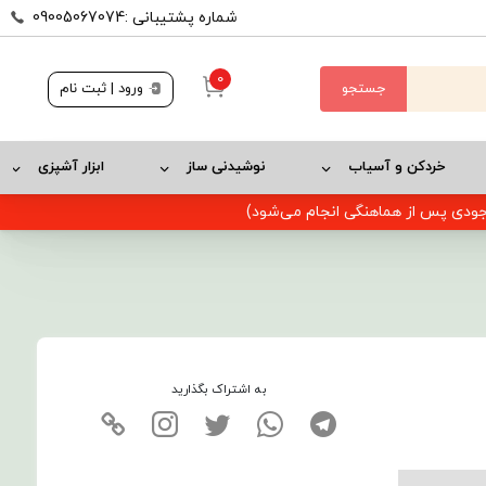
شماره پشتیبانی :09005067074
0
جستجو
ورود | ثبت نام
خردکن و آسیاب
نوشیدنی ساز
ابزار آشپزی
وجودی پس از هماهنگی انجام می‌شود)
به اشتراک بگذارید