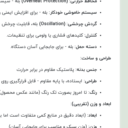
محافظ حرارتی
:
(Overheat Protection)
بله - سیست
سیستم خاموشی خودکار
:
بله - برای افزایش ایمنی
گردش چرخشی
:
(Oscillation)
بله، قابلیت چرخش 90 درجه (به چپ و راست)- برای توزیع یکنواخت‌تر گرما در فضای گسترده‌تر.
کنترل
:
کلیدهای فشاری یا ولومی برای تنظیمات.
دسته حمل
:
بله - برای جابجایی آسان دستگاه.
طراحی و ساخت
:
جنس بدنه
:
پلاستیک مقاوم در برابر حرارت
طراحی
:
ایستاده، با پایه مقاوم - قابل قرارگیری روی 
رنگ:
تا امروز بصورت تک رنگ (مانند عکس محصول)
ابعاد و وزن (تقریبی)
:
ابعاد
:
(ابعاد دقیق در منابع کمی متفاوت است اما به
وزن
:
(وزن سبک و مناسب برای جابجایی آسان)