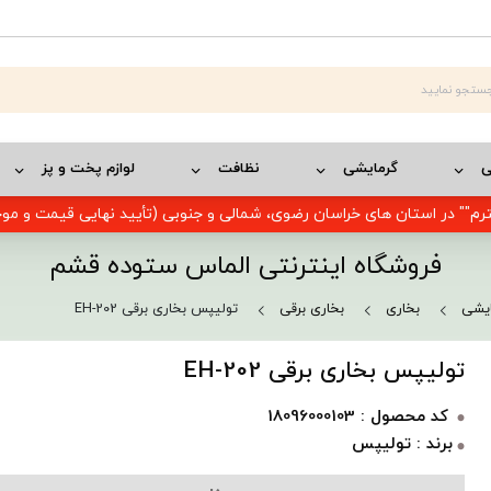
ی
گرمایشی
نظافت
لوازم پخت و پز
رم"" در استان های خراسان رضوی، شمالی و جنوبی (تأیید نهایی قیمت و م
فروشگاه اینترنتی الماس ستوده قشم
یشی
بخاری
بخاری برقی
تولیپس بخاری برقی EH-202
تولیپس بخاری برقی EH-202
کد محصول : 18096000103
برند : تولیپس