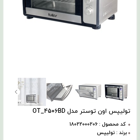
تولیپس اون توستر مدل OT_4506BD
کد محصول : 18022000206
برند : تولیپس