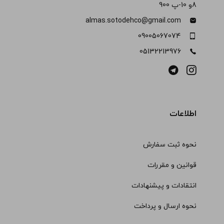
8و 10-پ 900
almas.sotodehco@gmail.com
09005067074
05132213976
اطلاعات
نحوه ثبت سفارش
قوانین و مقررات
انتقادات و پیشنهادات
نحوه ارسال و پرداخت