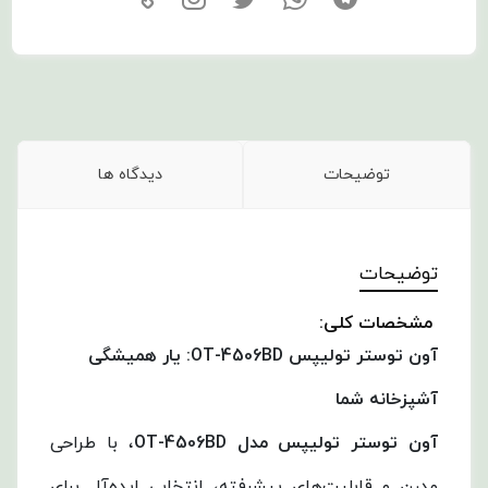
توضیحات
دیدگاه ها
توضیحات
مشخصات کلی:
آون توستر تولیپس
OT-4506BD:
یار همیشگی
آشپزخانه شما
آون توستر تولیپس مدل
OT-4506BD
، با طراحی
مدرن و قابلیت‌های پیشرفته، انتخابی ایده‌آل برای