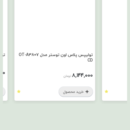
تولیپس پلاس اون توستر مدل OT-A3807
تولیپس چرخ 
CD
499,920
8,144,000
تومان
خرید محصول
خرید