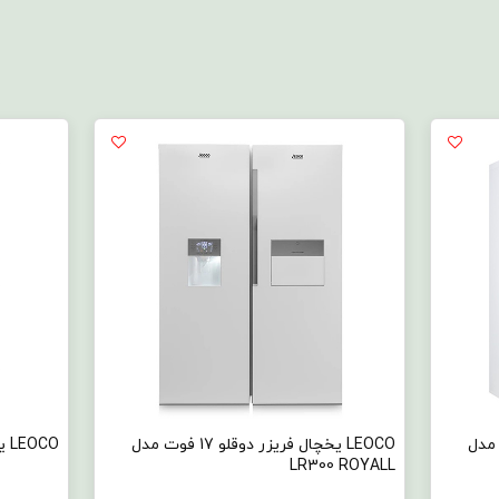
زر دوقلو 17 فوت مدل
LEOCO یخچال فریزر دوقلو مدل PERFECT
LEOCO کولر گازی 9000 مدل LAC09CH/PRO