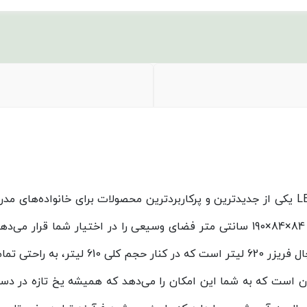
یخچال فریزر کمبی امگا پلاس پنج کاره هوم بار مدل LEOCO یکی از جدیدترین و پرکاربردترین مح
طراحی زیبا در آشپزخانه خود هستند. این دستگاه با ابعاد 84×84×190 سانتی متر فضای و
 روزانه را پوشش می‌دهد.
ن است که به شما این امکان را می‌دهد که همیشه یخ تازه در دس