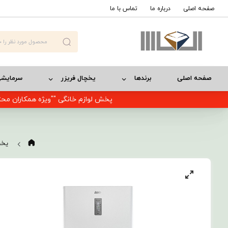
صفحه اصلی
درباره ما
تماس با ما
صفحه اصلی
برندها
یخچال فریزر
سرمایش
پخش لوازم خانگی ""ویژه همکاران محت
یخچ