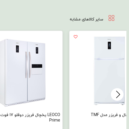
سایر کالاهای مشابه
LEOCO یخچال فریزر دوقلو 17 فوت مدل
LEOCO یخچال فری
LR300 ROYALL