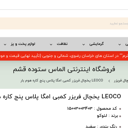
ی
گرمایشی
نظافت
لوازم پخت و پز
رم"" در استان های خراسان رضوی، شمالی و جنوبی (تأیید نهایی قیمت و م
فروشگاه اینترنتی الماس ستوده قشم
ال فریزر
LEOCO یخچال فریزر کمبی امگا پلاس پنج کاره هوم بار
LEOCO یخچال فریزر کمبی امگا پلاس پنج کاره هوم بار
کد محصول : 15003003403
برند : لئوکو
رنگ بندی :
سفید