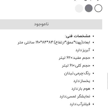
ناموجود
مشخصات فنی:
ابعاد(پهنا*عمق*ارتفاع):84*84*190 سانتی متر
آبریز:دارد
حجم مفید:620 لیتر
حجم کلی:610 لیتر
رنگ:چرمی.تیتان
یخساز:دارد
هوم بار:دارد
نمایشگر لمسی:دارد
فیلترآب:دارد