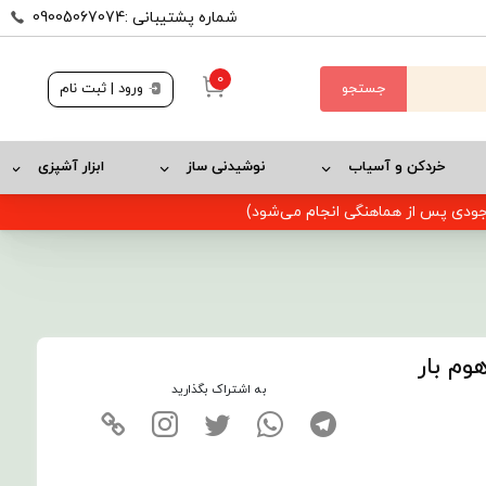
شماره پشتیبانی :09005067074
0
جستجو
ورود | ثبت نام
خردکن و آسیاب
نوشیدنی ساز
ابزار آشپزی
وجودی پس از هماهنگی انجام می‌شود)
به اشتراک بگذارید