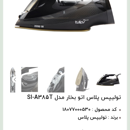
تولیپس پلاس اتو بخار مدل SI-A385T
کد محصول : 18077000530
برند : تولیپس پلاس