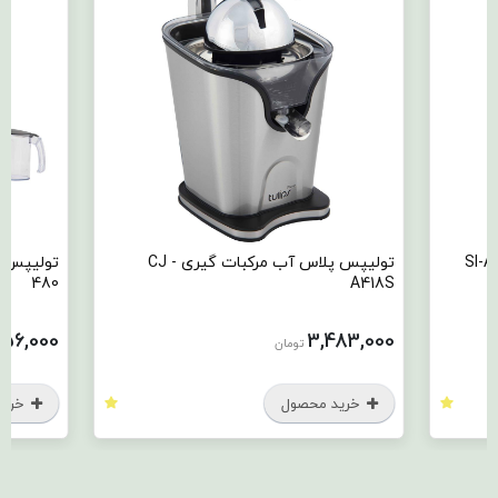
تولیپس پلاس آب مرکبات گیری CJ -
480
A418S
356,000
3,483,000
تومان
خرید محصول
خرید