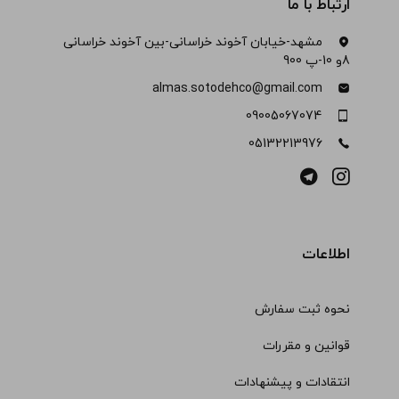
ارتباط با ما
مشهد-خیابان آخوند خراسانی-بین آخوند خراسانی
8و 10-پ 900
almas.sotodehco@gmail.com
09005067074
05132213976
اطلاعات
نحوه ثبت سفارش
قوانین و مقررات
انتقادات و پیشنهادات