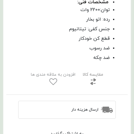
مشخصات فنی:
توان:2200 وات
رده: اتو بخار
جنس کفی: تیتانیوم
قطع کن خودکار
ضد رسوب
ضد چکه
مقایسه کالا
افزودن به علاقه مندی ها
ارسال هزینه دار
به اشتراک بگذارید