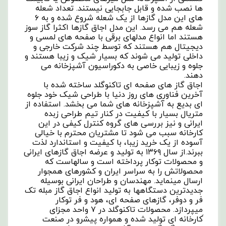
ها نصب شده و قابل جابجایی نیستند. تعداد شعله
های این مدل گازها از یک شعله شروع شده و به ۶
شعله هم می رسد. این مدل اجاق گازها اکثرا گاز سوز
هستند اما انواع مدلهای برقی با صفحه های لمسی و
دیجیتال هم هستند که توسط چند شرکت خارجی و
داخلی تولید می شوند که بسیار شیک و زیبا هستند و
جلوه و زیبایی خاصی به دکوراسیون آشپزخانه می
دهند.
اجاق گاز های صفحه ای تاکنوگلد ساخته شده با
آخرین فناوری های روز دنیا با طراحی شیک خود جلوه
ای بدیع به آشپزخانه های شما می بخشد. استفاده از
متریال بسیار با کیفیت در کنار تیم طراحی زبده
ایرانی و نیز بررسی های گروه کنترل کیفی در این
کارخانه سبب می شود تا مشتریان محترم با خیالی
آسوده از یک خرید زیبا، با کیفیت و استاندارد لذت
ببرند.از سال ۱۳۶۹ به تولید و عرضه اجاق گازهای ایرانی
و محصولات توکار پرداخته است و سالهاست که
محصولاتش را به سراسر ایران و کشورهای همجوار
ارسال مینماید. مهندسان و طراحان ایرانی بوسیله
جدیدترین دستگاهها به تولید انواع اجاق گاز مبله تک
فر و دوفر، گازهای صفحه ای، هود و فر توکار
میپردازد. محصولات تاکنوگلد در ۷ واحد مجزای
َکارخانه ای تولید شده و همواره پیشرو در صنعت