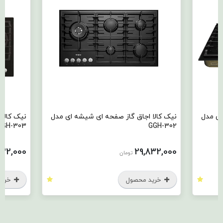
ای مدل
نیک کالا اجاق گاز صفحه ای شیشه ای مدل
نیک کالا
GGH-303
GGH-302
832,000
29,832,000
تومان
خرید محصول
خرید