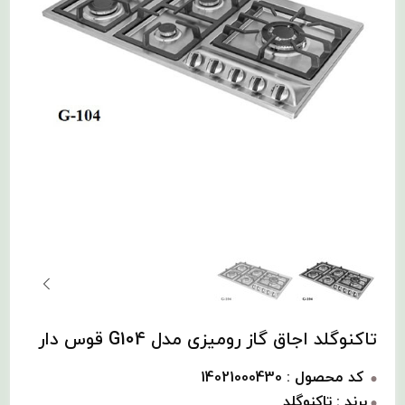
تاکنوگلد اجاق گاز رومیزی مدل G104 قوس دار
کد محصول : 14021000430
برند : تاکنوگلد