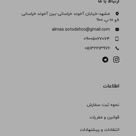
ارتباط با ما
مشهد-خیابان آخوند خراسانی-بین آخوند خراسانی
8و 10-پ 900
almas.sotodehco@gmail.com
09005067074
05132213976
اطلاعات
نحوه ثبت سفارش
قوانین و مقررات
انتقادات و پیشنهادات