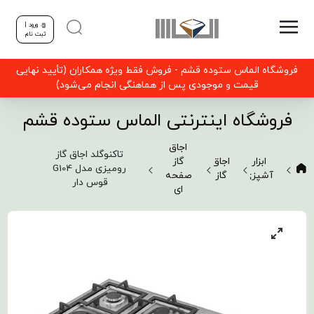
ورود |
ثبت نام
فروشگاه الماس ستوده قشم - فروش فقط ویژه همکاران (تأیید نهایی
قیمت و موجودی پس از هماهنگی انجام می‌شود)
فروشگاه اینترنتی الماس ستوده قشم
اجاق
تاکنوگلد اجاق گاز
ابزار
اجاق
گاز
رومیزی مدل G104
آشپزی
گاز
صفحه
قوس دار
ای