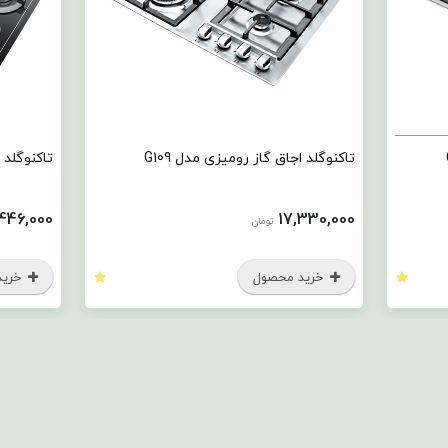
تاکنوگلد اجاق گاز رومیزی مدل G109
تاکنوگلد ا
,446,000
17,330,000
تومان
خرید محصول
خرید