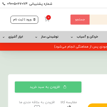
شماره پشتیبانی :09005067074
0
جستجو
ورود | ثبت نام
خردکن و آسیاب
نوشیدنی ساز
ابزار آشپزی
وجودی پس از هماهنگی انجام می‌شود)
افزودن به سبد خرید
مقایسه کالا
افزودن به علاقه مندی ها