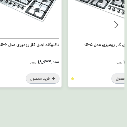
ق گاز رومیزی مدل G105
تاکنوگلد اجاق گاز رومیزی مدل G106
18,634,000
1
تومان
تومان
محصول
خرید محصول