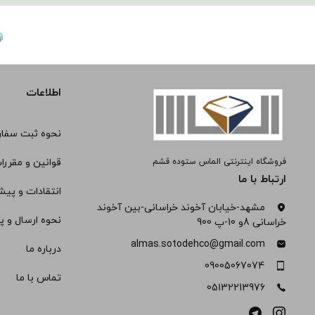
اطلاعات
نحوه ثبت سفا
فروشگاه اینترنتی الماس ستوده قشم
قوانین و مقررا
ارتباط با ما
انتقادات و پیش
مشهد-خیابان آخوند خراسانی-بین آخوند
نحوه ارسال و پ
خراسانی 8و 10-پ 900
almas.sotodehco@gmail.com
درباره ما
09005067074
تماس با ما
05132213976