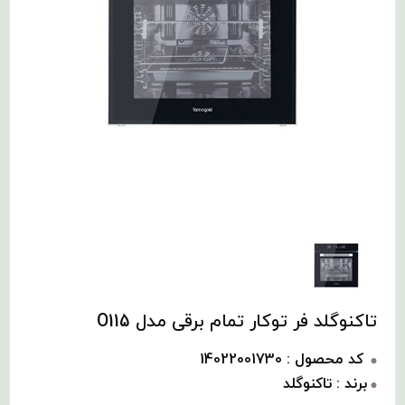
تاکنوگلد فر توکار تمام برقی مدل O115
کد محصول : 14022001730
برند : تاکنوگلد