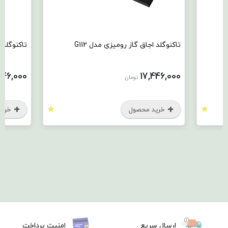
تاکنوگلد اجاق گاز رومیزی مدل G112
تاکنوگلد ا
446,000
17,446,000
تومان
خرید محصول
خرید
ارسال سریع
امنیت پرداخت