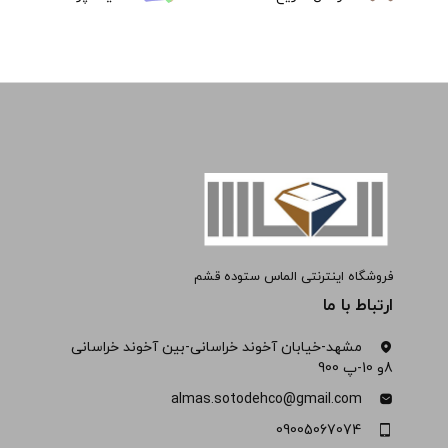
فروشگاه اینترنتی الماس ستوده قشم
ارتباط با ما
مشهد-خیابان آخوند خراسانی-بین آخوند خراسانی
8و 10-پ 900
almas.sotodehco@gmail.com
09005067074