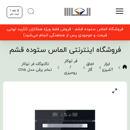
ورود |
ثبت نام
فروشگاه الماس ستوده قشم - فروش فقط ویژه همکاران (تأیید نهایی
قیمت و موجودی پس از هماهنگی انجام می‌شود)
فروشگاه اینترنتی الماس ستوده قشم
فر توکار
ابزار
اجاق
تاکنوگلد فر توکار
/
آشپزی
گاز
تمام برقی مدل O115
رومیزی