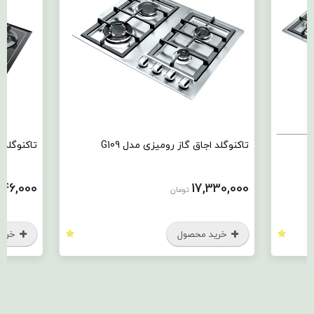
تاکنوگلد اجاق گاز رومیزی مدل G109
تاکنوگلد اجاق گاز
17,446,000
17,330,000
تومان
تو
خرید محصول
خرید محصو