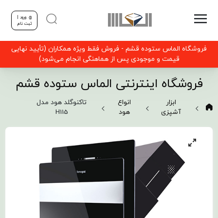
ورود |
ثبت نام
فروشگاه الماس ستوده قشم - فروش فقط ویژه همکاران (تأیید نهایی
قیمت و موجودی پس از هماهنگی انجام می‌شود)
فروشگاه اینترنتی الماس ستوده قشم
ابزار
انواع
تاکنوگلد هود مدل
آشپزی
هود
H115