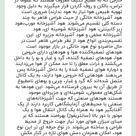
خارجی که به مطبخ کثیف معروف هستند که عموما در
تراس، بالکن و روف گاردن قرار میگیرند به دلیل وجود
تهویه طبیعی هوا نیاز به هود ندارند) ضروری است
هود آشپزخانه خانگی از حیث طراحی ظاهر به چند
دسته کلی تقسیم می‌شوند. هود آشپزخانه مورب،هود
زیر کابینتی، هود آشپزخانه شومینه ای، هود
آشپزخانه مخفی و هود آشپزخانه جزیره ای. این
تقسیم‌بندی انواع هود از نظر طراحی ظاهر است.در
حال حاضردو نوع هود خانگی در بازار موجود است.
هودهای تصفیه‌کننده هوا و هودهای دارای خروجی
هوا، هودهای تصفیه کننده، گرد و غبار و بو را به داخل
می‌کشند و ذرات معلق را تا حد ممکن از هوا می‌زدایند
و دوباره هوای تصفیه شده را به داخل آشپزخانه پس
می‌دهند. هودهایی که خروجی هوا دارند، به یک کانال
متصل شده‌اند که گرد و غبار، چربی و بوهای نامطبوع
از طریق آن به بیرون فرستاده می‌شود. این هودها به
شکل‌های معمولی، شومینه‌ای و جزیره‌ای موجود
هستند هودهای صنعتی که جهت آشپزخانه‌های
صنعتی یا محیط‌های آزمایشگاهی کاربرد دارند از یک
آفتابگیر هود به همراه یک کانال انتقال هوا و یک
موتور با دور بالا (سانتریفوژ) بهره‌مند هستند که بر
مبنای میزان هوای مورد نیاز جهت خروج از محیط
طراحی و ساخته می‌شوند. در نوع حرفه ای تر این نوع
هود، امکان همزمان دمش هوای تازه در کنار مکش