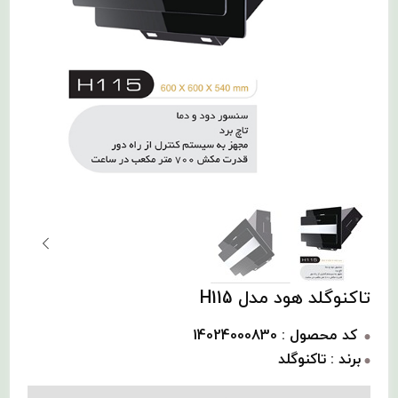
تاکنوگلد هود مدل H115
کد محصول : 14024000830
برند : تاکنوگلد