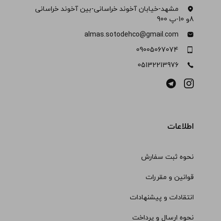
مشهد-خیابان آخوند خراسانی-بین آخوند خراسانی
8و 10-پ 900
almas.sotodehco@gmail.com
09005067074
05132213976
اطلاعات
نحوه ثبت سفارش
قوانین و مقررات
انتقادات و پیشنهادات
نحوه ارسال و پرداخت