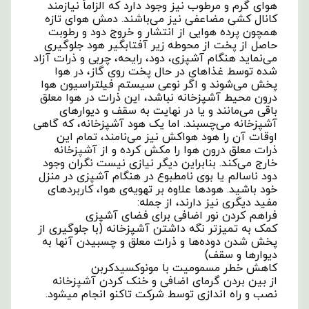
هوای گرم و مرطوب نیز وجود دارد که الزاماً نیازمند
کانال کشی مضاعفی نیز می‌باشند. دمش هوای تازه
همچون پرده هوایی از انتشار و خروج دود و رطوبت
حاصل از پخت از محوطه زیر آفتابگیر هود جلوگیری
می‌نماید هنگام آشپزی، دود، رایحه، چربی و ذرات آزاد
شده توسط غذاهای در حال پخت روی گاز، در هوا
پخش می‌شوند و اگر نوعی سیستم فیلتراسیون هوا
درون محیط آشپزخانه نباشد، این ذرات در هوا معلق
باقی می‌مانند و یا در نهایت به سقف و دیوارهای
آشپزخانه می‌چسبند. اما یک هود آشپزخانه، که گاهی
اوقات آن را هود هواکش نیز می‌نامند، تمام این
ذرات معلق درون هوا را مکش کرده و از آشپزخانه
خارج می‌کند. بنابراین دیگر نیازی نیست نگران وجود
دود ناسالم یا بوی نامطبوع در هنگام آشپزی در منزل
خود باشید. هودها علاوه بر تهویه‌ی هوا، کاربردهای
مفید دیگری نیز دارند، از جمله:
فراهم کردن نور اضافی برای فضای آشپزی
کمک به تمیزتر نگه داشتن آشپزخانه (با جلوگیری از
پخش شدن دوده‌ها و ذرات معلق و چسبیدن آنها به
دیوارها و سقف)
کاهش خطر مسمومیت با مونوکسیدکربن
از بین بردن گرمای اضافی و خنک کردن آشپزخانه
نصب و راه اندازی توسط شرکت تاکنو انجام میشود.