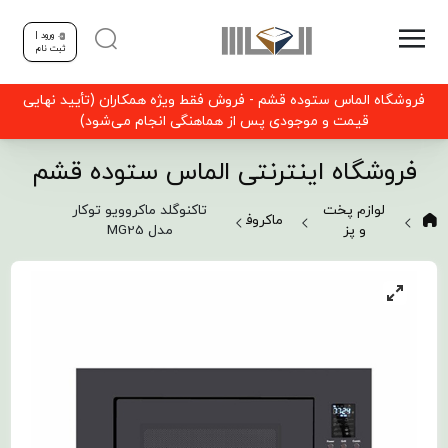
ورود |
ثبت نام
فروشگاه الماس ستوده قشم - فروش فقط ویژه همکاران (تأیید نهایی
قیمت و موجودی پس از هماهنگی انجام می‌شود)
فروشگاه اینترنتی الماس ستوده قشم
لوازم پخت
تاکنوگلد ماکروویو توکار
ماکروفر
و پز
مدل MG25