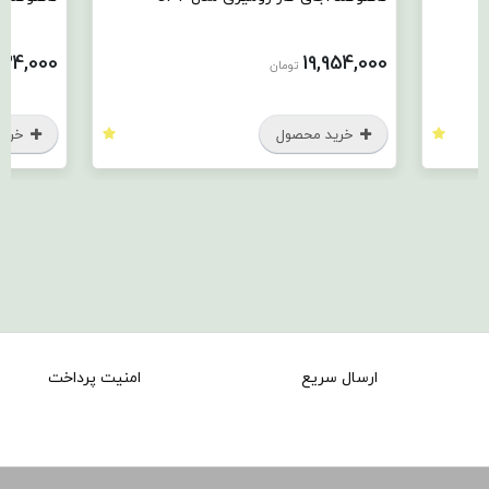
634,000
19,954,000
تومان
خرید محصول
خرید
ارسال سریع
امنیت پرداخت