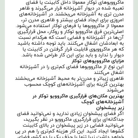
ماکروویوهای توکار معمولا داخل کابینت یا فضای
تعبیه شده در دیوار آشپزخانه قرار می‌گیرند و ظاهر
مدرن‌ تری به آشپزخانه می‌بخشند. در آشپزخانه‌های
امروزی برای ایجاد فضای بیشتر و ظاهری مدرن ‌تر،
معمولا از ماکروویوها یا فرهای توکار استفاده می‌شود.
اصلی‌ترین فرق ماکروویو توکار و روکار، محل قرارگیری
آن‌ها در آشپزخانه و فضایی است که هرکدام نسبت
به ابعادشان اشغال می‌کنند. باید توجه داشته باشید
که هر ماکروویوی قابلیت قرار گرفتن در کابینت یا
دیوار را ندارد و باید برای این کار طراحی شده باشد.
مزایای ماکروویوهای توکار
این نوع از ماکروویوها فضای کم‌تری را در آشپزخانه
اشغال می‌کنند
ظاهری زیباتر و مدرن‌تر به محیط آشپزخانه می‌بخشند
بهترین گزینه برای آشپزخانه‌های کوچک محسوب
می‌شوند
بهترین مکان‌های قرارگیری ماکروویو توکار در
آشپزخانه‌های کوچک
زیر پیشخوان
اگر فضای پیشخوان زیادی ندارید و نمی‌توانید فضای
جداگانه‌ای برای قرارگیری ماکروویو در نظر بگیرید،
می‌توانید فضایی در زیر پیشخوان در بالای کابینت
کشوها ایجاد کنید. این کار هزینه کم‌تری را هم در پی
خواهد داشت زیرا تنها با حذف یک یا دو کشو، فضای