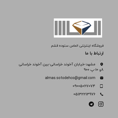
فروشگاه اینترنتی الماس ستوده قشم
ارتباط با ما
مشهد-خیابان آخوند خراسانی-بین آخوند خراسانی
8و 10-پ 900
almas.sotodehco@gmail.com
09005067074
05132213976