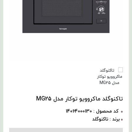
تاکنوگلد ماکروویو توکار مدل MG25
کد محصول : 14064000130
برند : تاکنوگلد