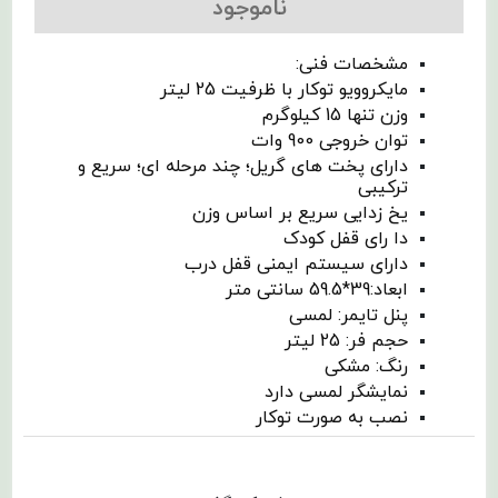
ناموجود
مشخصات فنی:
مایکروویو توکار با ظرفیت 25 لیتر
وزن تنها 15 کیلوگرم
توان خروجی 900 وات
دارای پخت های گریل؛ چند مرحله ای؛ سریع و
ترکیبی
یخ زدایی سریع بر اساس وزن
دا رای قفل کودک
دارای سیستم ایمنی قفل درب
ابعاد:39*59.5 سانتی متر
پنل تایمر: لمسی
حجم فر: 25 لیتر
رنگ: مشکی
نمایشگر لمسی دارد
نصب به صورت توکار