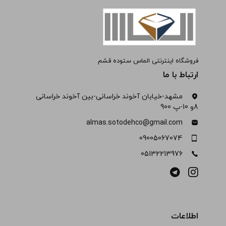
فروشگاه اینترنتی الماس ستوده قشم
ارتباط با ما
مشهد-خیابان آخوند خراسانی-بین آخوند خراسانی
8و 10-پ 900
almas.sotodehco@gmail.com
09005067074
05132213976
اطلاعات