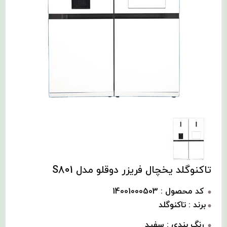
تاکنوگلد یخچال فریزر دوقلو مدل S801
کد محصول : 14001000503
برند : تاکنوگلد
رنگ بندی :
سفید