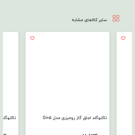
سایر کالاهای مشابه
G10
تاکنوگلد اجاق گاز رومیزی مدل G102
تا