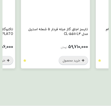
له فردار 5 شعله استیل
تاکنوگاز اجاق گاز 5 شعله تک فر مدل
PLATO
42,856,000
تومان
خرید محصول