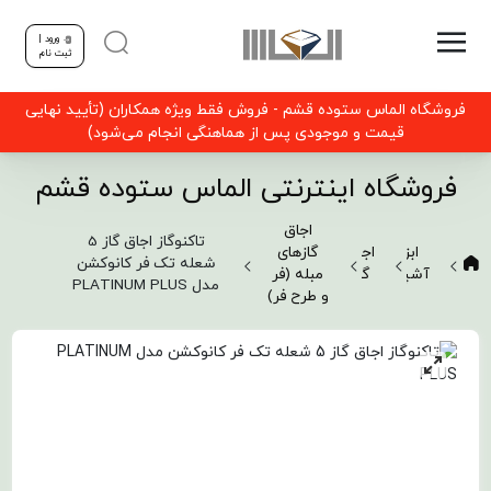
ورود |
ثبت نام
فروشگاه الماس ستوده قشم - فروش فقط ویژه همکاران (تأیید نهایی
قیمت و موجودی پس از هماهنگی انجام می‌شود)
فروشگاه اینترنتی الماس ستوده قشم
اجاق
تاکنوگاز اجاق گاز 5
ابزار
اجاق
گازهای
شعله تک فر کانوکشن
آشپزی
گاز
مبله (فر
مدل PLATINUM PLUS
و طرح فر)