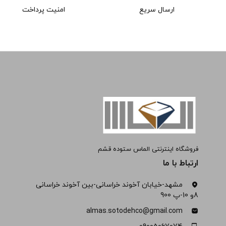
ارسال سریع
امنیت پرداخت
فروشگاه اینترنتی الماس ستوده قشم
ارتباط با ما
مشهد-خیابان آخوند خراسانی-بین آخوند خراسانی
8و 10-پ 900
almas.sotodehco@gmail.com