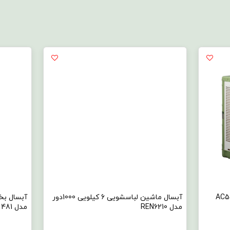
ی پشت بامی مدل AC55R
آبسال ماشین لباسشویی 6 کیلویی 1000دور
آبسال بخ
مدل REN6210
مدل 481