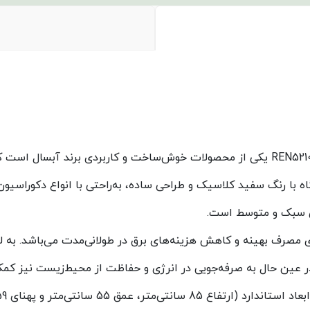
ماشین لباسشویی آبسال 5 کیلویی 1000 دور سفید مدل REN5210-W یکی از محصولات خوش‌ساخت 
ی سبک و متوسط است.
نرژی +A است که نشان‌دهنده‌ی مصرف بهینه و کاهش هزینه‌های برق در طولانی‌مدت
ر عین حال به صرفه‌جویی در انرژی و حفاظت از محیط‌زیست نیز کمک