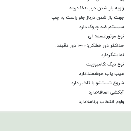
زاویه باز شدن درب:180 درجه
جهت باز شدن درباز جلو راست به چپ
سیستم ضد چروک:دارد
نوع موتور:تسمه ای
حداکثر دور خشکن: 1000 دور دقیقه.
نمایشگردارد
نوع دیگ :کامپوزیت
عیب یاب هوشمند:دارد
شروع شستشو با تاخیر:دارد
آبکشی اضافه:دارد
ولوم انتخاب برنامه:دارد