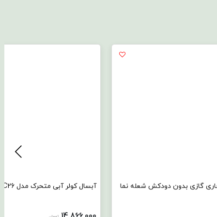
اری گازی بدون دودکش شعله نما
آبسال کولر آبی متحرک مدل AC26
14,866,000
تومان