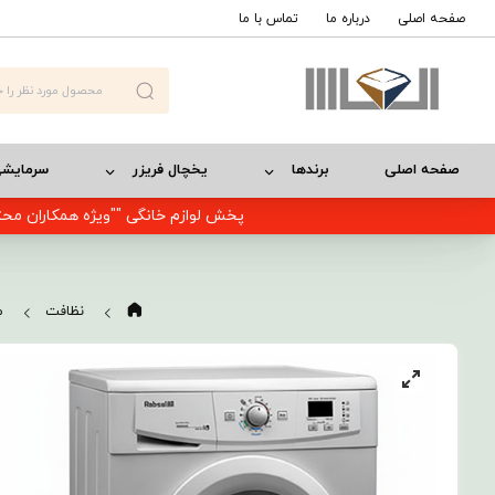
صفحه اصلی
درباره ما
تماس با ما
صفحه اصلی
برندها
یخچال فریزر
سرمایش
پخش لوازم خانگی ""ویژه همکاران محت
نظافت
م