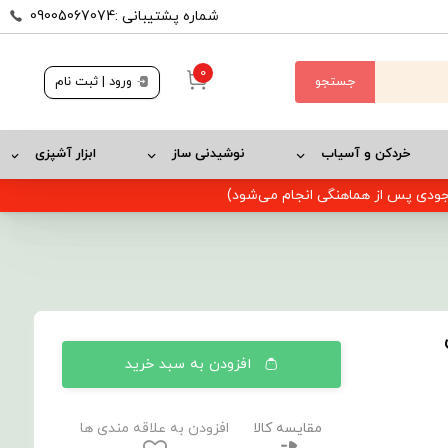
شماره پشتیبانی :09005067074
0
جستجو
ورود | ثبت نام
خردکن و آسیاب
نوشیدنی ساز
ابزار آشپزی
وجودی پس از هماهنگی انجام می‌شود)
دل
افزودن به سبد خرید
مقایسه کالا
افزودن به علاقه مندی ها