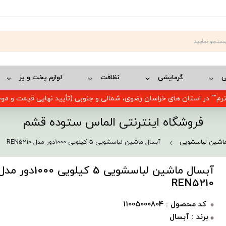
ی
گرمایشی
نظافت
لوازم پخت و پز
رم"" در استان های خراسان رضوی، شمالی و جنوبی (تأیید نهایی قیمت و م
فروشگاه اینترنتی الماس ستوده قشم
اشین لباسشویی
آبسال ماشین لباسشویی 5 کیلویی 1000دور مدل REN5210
آبسال ماشین لباسشویی 5 کیلویی 1000دور م
REN5210
کد محصول : 11005000804
برند : آبسال