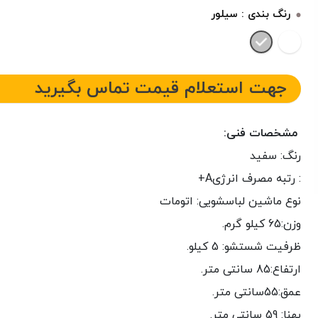
رنگ بندی :
سیلور
جهت استعلام قیمت تماس بگیرید
مشخصات فنی:
رنگ: سفید
: رتبه مصرف انرژیA+
نوع ماشین لباسشویی: اتومات
وزن:65 کیلو گرم.
ظرفیت شستشو: 5 کیلو.
ارتفاع:85 سانتی متر.
عمق:55سانتی متر.
پهنا: 59 سانتی متر.