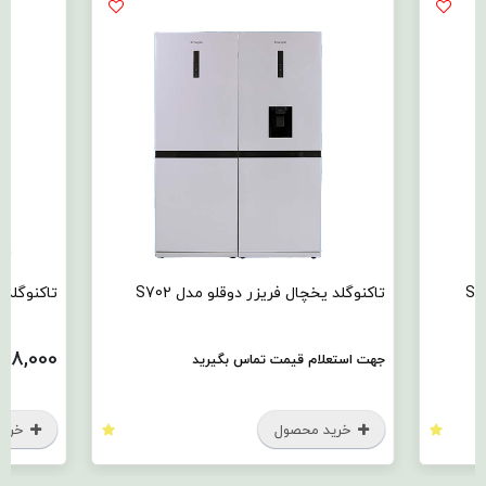
تاکنوگلد یخچال فریزر دوقلو مدل S702
تاکنوگلد ی
958,000
جهت استعلام قیمت تماس بگیرید
خرید محصول
خرید