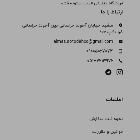
فروشگاه اینترنتی الماس ستوده قشم
ارتباط با ما
مشهد-خیابان آخوند خراسانی-بین آخوند خراسانی
8و 10-پ 900
almas.sotodehco@gmail.com
09005067074
05132213976
اطلاعات
نحوه ثبت سفارش
قوانین و مقررات