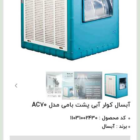
آبسال کولر آبی پشت بامی مدل AC70
کد محصول : 11031002430
برند : آبسال