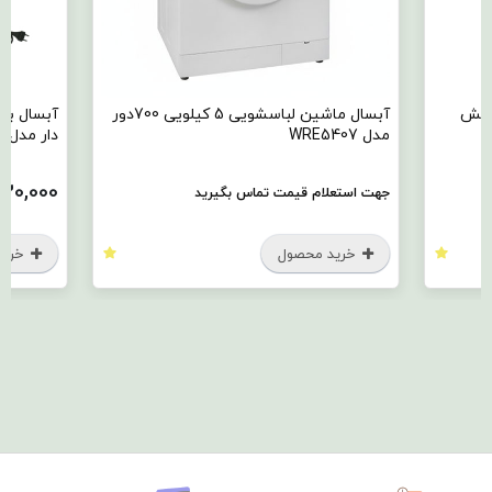
آبسال ماشین لباسشویی 5 کیلویی 700دور
آبسال بخاری گازی تابشی بدون دودکش فن
دار مدل 437F
مدل REN5210
5,730,000
جهت استع
تومان
خرید محصول
خری