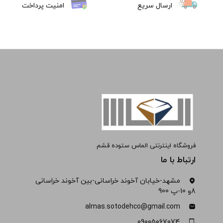
ارسال سریع
امنیت پرداخت
فروشگاه اینترنتی الماس ستوده قشم
ارتباط با ما
مشهد-خیابان آخوند خراسانی-بین آخوند خراسانی
8و 10-پ 900
almas.sotodehco@gmail.com
09005067074