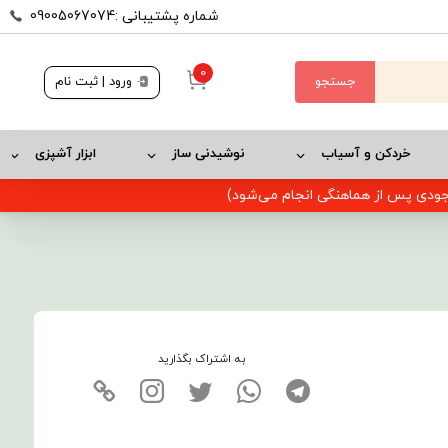
شماره پشتیبانی :09005067074
0
جستجو
ورود | ثبت نام
خردکن و آسیاب
نوشیدنی ساز
ابزار آشپزی
وجودی پس از هماهنگی انجام می‌شود)
به اشتراک بگذارید