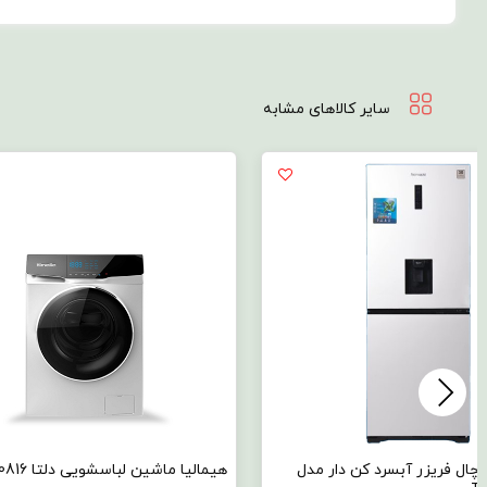
سایر کالاهای مشابه
ل فریزر آبسرد کن دار مدل
هیمالیا ماشین لباسشویی دلتا 0816