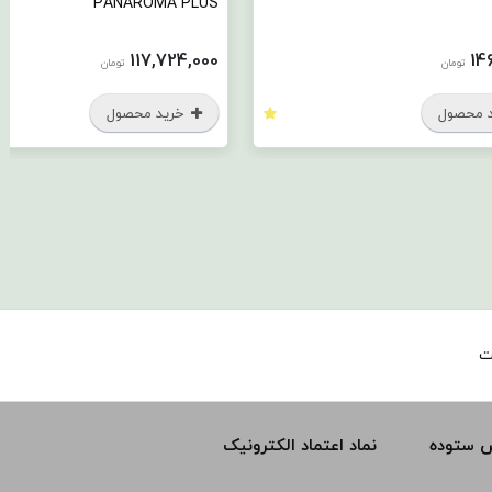
PANAROMA PLUS
117,724,000
تومان
تومان
صول
خرید محصول
ت
س ستوده
نماد اعتماد الکترونیک