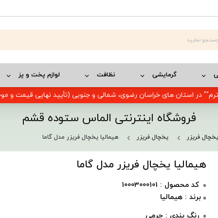
ی
گرمایشی
نظافت
لوازم پخت و پز
رم"" در استان های خراسان رضوی، شمالی و جنوبی (تأیید نهایی قیمت و م
فروشگاه اینترنتی الماس ستوده قشم
خچال فریزر
یخچال فریزر
هیمالیا یخچال فریزر مدل گاما
هیمالیا یخچال فریزر مدل گاما
کد محصول : 10003000101
برند : هیمالیا
رنگ بندی :
چرمی