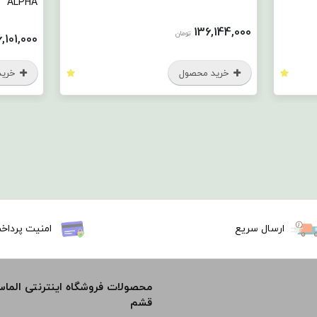
ALPHA
136,144,000
تومان
146,101,000
خرید محصول
خرید مح
ارسال سریع
امنیت پرداخ
محصولات فروشگاه اینترنتی الما
قشم