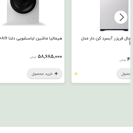
ار مدل
هیمالیا ماشین لباسشویی دلتا 0816
هیمالیا 
44,000
58,685,000
تومان
خرید محصول
خر