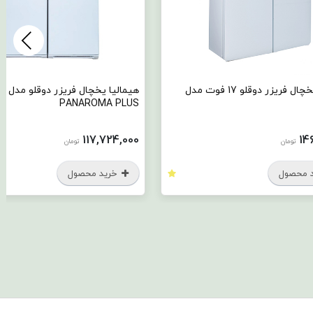
ا یخچال فریزر دوقلو 17 فوت مدل
هیمالیا یخچال فریزر دوقلو مدل
هیمال
LECT
PANAROMA PLUS
,000
117,724,000
تومان
خرید محصول
خ