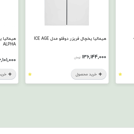
یخچال فریزر دوقلو مدل ICE AGE
هیمالی
ALPHA
136,1
تومان
146,101,000
تومان
ید محصول
خرید محصول