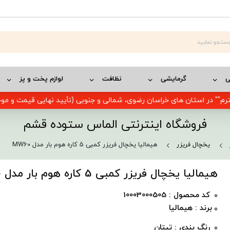
ی
گرمایشی
نظافت
لوازم پخت و پز
رم"" در استان های خراسان رضوی، شمالی و جنوبی (تأیید نهایی قیمت و م
فروشگاه اینترنتی الماس ستوده قشم
یخچال فریزر
هیمالیا یخچال فریزر کمبی 5 کاره هوم بار مدل MW60
هیمالیا یخچال فریزر کمبی 5 کاره هوم بار مدل MW60
کد محصول : 10003000505
برند : هیمالیا
رنگ بندی :
تیتان