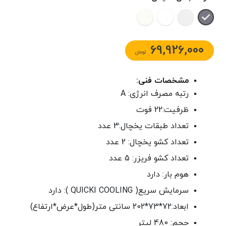
69,926,000
تومان
مشخصات فنی:
رتبه مصرف انرژی: A
ظرفیت:22 فوت
تعداد طبقات یخچال:3 عدد
تعداد کشو یخچال: 2 عدد
تعداد کشو فریزر: 5 عدد
هوم بار: دارد
سرمایش سریع( QUICKI COOLING ): دارد
ابعاد:72*73*202 سانتی متر(طول*عرض*ارتفاع)
حجم: 480 لیتر