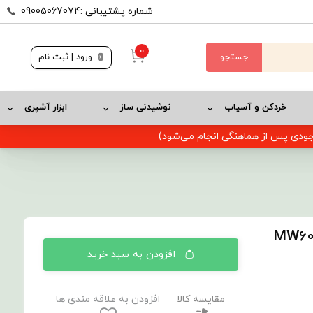
شماره پشتیبانی :09005067074
0
جستجو
ورود | ثبت نام
خردکن و آسیاب
نوشیدنی ساز
ابزار آشپزی
وجودی پس از هماهنگی انجام می‌شود)
افزودن به سبد خرید
مقایسه کالا
افزودن به علاقه مندی ها