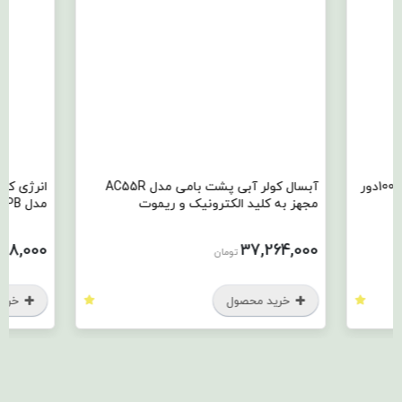
آبسال ماشین لباسشویی 5 کیلویی 1000دور
آبسال کولر آبی پشت بامی مدل AC55R
مجهز به کلید الکترونیک و ریموت
مدل EC0750PB
88,000
37,264,000
تومان
خرید محصول
خرید