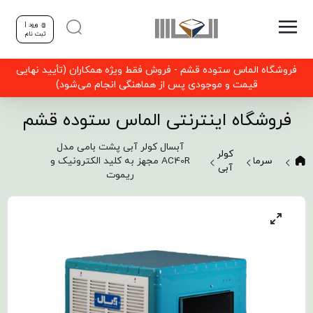
ورود |
ثبت نام
فروشگاه الماس ستوده قشم - فروش فقط ویژه همکاران (تأیید نهایی
قیمت و موجودی پس از هماهنگی انجام می‌شود)
فروشگاه اینترنتی الماس ستوده قشم
آبسال کولر آبی پشت بامی مدل
کولر
سرمایشی
AC40R مجهز به کلید الکترونیک و
آبی
ریموت