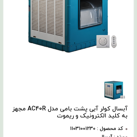
آبسال کولر آبی پشت بامی مدل AC40R مجهز
به کلید الکترونیک و ریموت
کد محصول : 11031001230
برند : آبسال