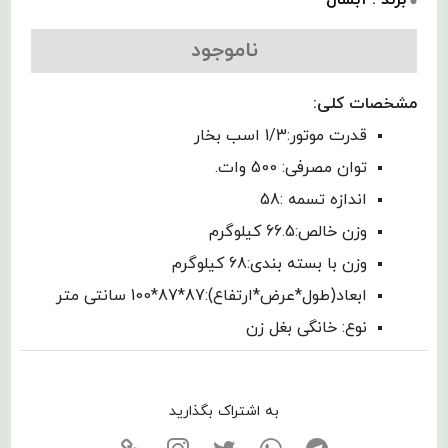
ناموجود
مشخصات کلی:
قدرت موتور:1/3 اسب بخار
توان مصرفی: 500 وات.
اندازه تسمه :58
وزن خالص:66.5 کیلوگرم
وزن با بسته بندی:68 کیلوگرم
ابعاد(طول*عرض*ارتفاع):87*87*100 سانتی متر
نوع: خانگی بغل زن
به اشتراک بگذارید