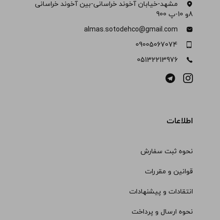
مشهد-خیابان آخوند خراسانی-بین آخوند خراسانی
8و 10-پ 900
almas.sotodehco@gmail.com
09005067074
05132213976
اطلاعات
نحوه ثبت سفارش
قوانین و مقررات
انتقادات و پیشنهادات
نحوه ارسال و پرداخت