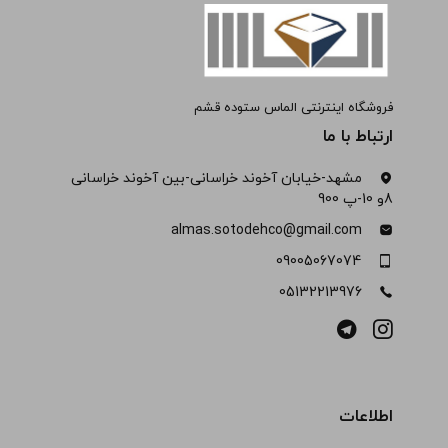
فروشگاه اینترنتی الماس ستوده قشم
ارتباط با ما
مشهد-خیابان آخوند خراسانی-بین آخوند خراسانی
8و 10-پ 900
almas.sotodehco@gmail.com
09005067074
05132213976
اطلاعات