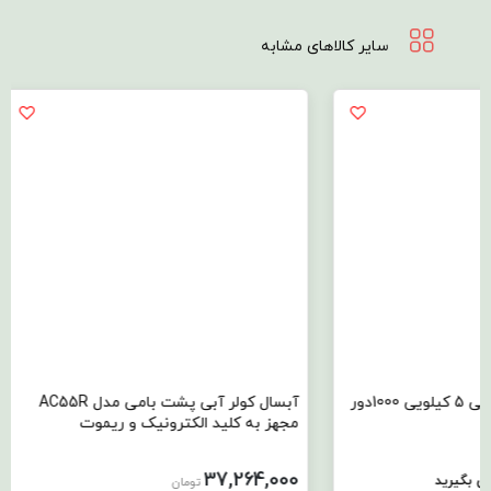
سایر کالاهای مشابه
آبسال ماشین لباسشویی 5 کیلویی 1000دور
آبسال کولر آبی پشت بامی مدل AC55R
مجهز به کلید الکترونیک و ریموت
مدل EC0750PB
88,000
37,264,000
تومان