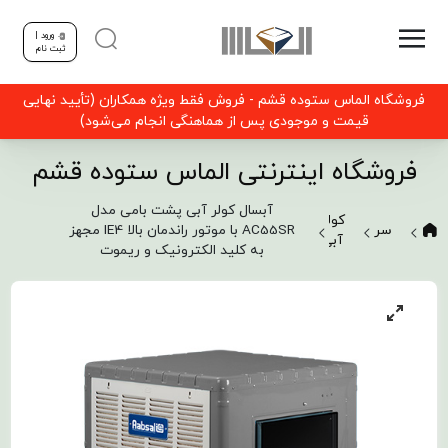
ورود |
ثبت نام
فروشگاه الماس ستوده قشم - فروش فقط ویژه همکاران (تأیید نهایی
قیمت و موجودی پس از هماهنگی انجام می‌شود)
فروشگاه اینترنتی الماس ستوده قشم
آبسال کولر آبی پشت بامی مدل
کولر
سرمایشی
AC55SR با موتور راندمان بالا IE4 مجهز
آبی
به کلید الکترونیک و ریموت