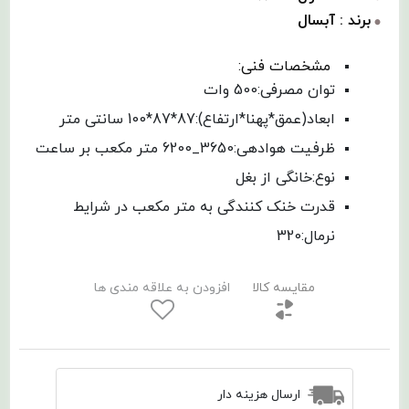
برند : آبسال
مشخصات فنی:
توان مصرفی:500 وات
ابعاد(عمق*پهنا*ارتفاع):87*87*100 سانتی متر
ظرفیت هوادهی:3650_6200 متر مکعب بر ساعت
نوع:خانگی از بغل
قدرت خنک کنندگی به متر مکعب در شرایط
نرمال:320
مقایسه کالا
افزودن به علاقه مندی ها
ارسال هزینه دار