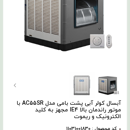
آبسال کولر آبی پشت بامی مدل AC55SR با
موتور راندمان بالا IE4 مجهز به کلید
الکترونیک و ریموت
کد محصول : 11031001830