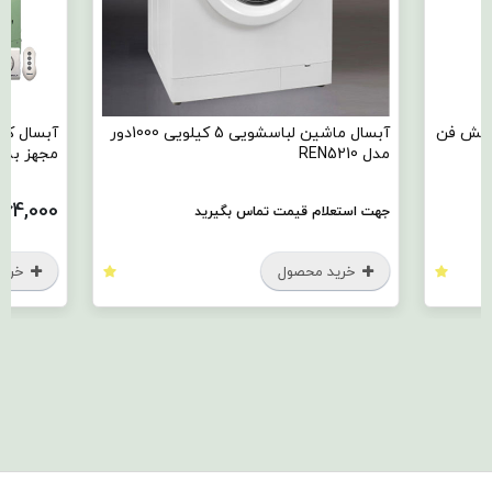
آبسال ماشین لباسشویی 5 کیلویی 1000دور
آبسال کولر آبی پشت بامی مدل AC55R
مجهز به کلید الکترونیک و ریموت
37,264,000
رید
تومان
خرید محصول