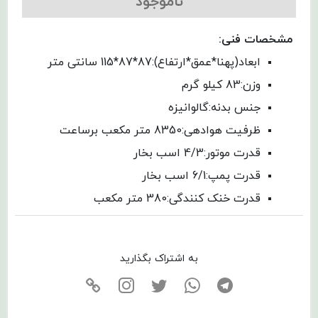
ناموجود
مشخصات فنی:
ابعاد(پهنا*عمق*ارتفاع):87*87*115 سانتی متر
وزن:83 کیلو گرم
جنس بدنه:گالوانیزه
ظرفیت هوادهی:8350 متر مکعب برساعت
قدرت موتور:4/3 اسب بخار
قدرت پمپ:6/1 اسب بخار
قدرت خنک کنندگی:380 متر مکعب
به اشتراک بگذارید