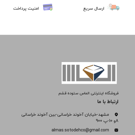
ارسال سریع
امنیت پرداخت
فروشگاه اینترنتی الماس ستوده قشم
ارتباط با ما
مشهد-خیابان آخوند خراسانی-بین آخوند خراسانی
8و 10-پ 900
almas.sotodehco@gmail.com