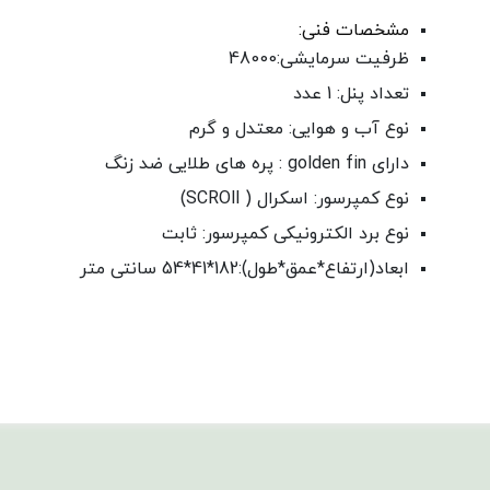
مشخصات فنی:
ظرفیت سرمایشی:48000
تعداد پنل: 1 عدد
نوع آب و هوایی: معتدل و گرم
دارای golden fin : پره های طلایی ضد زنگ
نوع کمپرسور: اسکرال ( SCROll)
نوع برد الکترونیکی کمپرسور: ثابت
ابعاد(ارتفاع*عمق*طول):182*41*54 سانتی متر