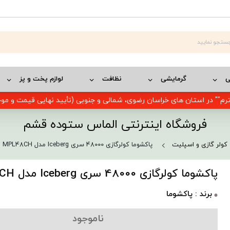
ی
گرمایشی
نظافت
لوازم پخت و پز
رم"" در استان های خراسان رضوی، شمالی و جنوبی (تأیید نهایی قیمت و م
فروشگاه اینترنتی الماس ستوده قشم
کولر گازی و اسپلیت
پاکشوما کولرگازی 48000 سری Iceberg مدل MPL48CH
پاکشوما کولرگازی 48000 سری Iceberg مدل MPL48CH
برند : پاکشوما
ناموجود