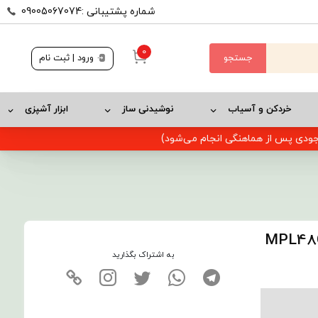
شماره پشتیبانی :09005067074
0
جستجو
ورود | ثبت نام
خردکن و آسیاب
نوشیدنی ساز
ابزار آشپزی
وجودی پس از هماهنگی انجام می‌شود)
به اشتراک بگذارید