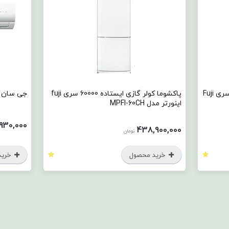
پاکشوما کولر گازی ایستاده 60000 سری fuji
جی سان کولر گازی 25000 مدل TGS 25T3
اینورتر مدل MPFI-60CH
69,930,000
تومان
438,900,000
تومان
خرید محصول
خرید محصول