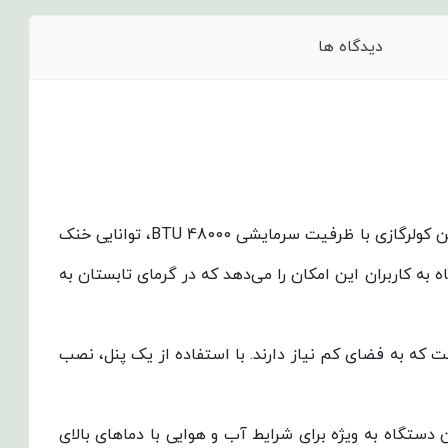
دیدگاه ها
کولرگازی پاکشوما مدل MPL48CH از سری Iceberg یکی از انتخاب‌های عالی برای مناطقی با آب و هوای معتدل و گرم است. این کولرگازی با ظرفیت سرمایشی 48000 BTU، توانایی خنک
به کاربران این امکان را می‌دهد که در گرمای تابستان به
 که به فضای کم نیاز دارند. با استفاده از یک پنل، نصب
 شده است. این دستگاه به ویژه برای شرایط آب و هوایی با دماهای بالای