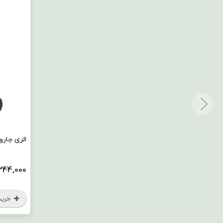
الری جاروبر
344,000
خرید