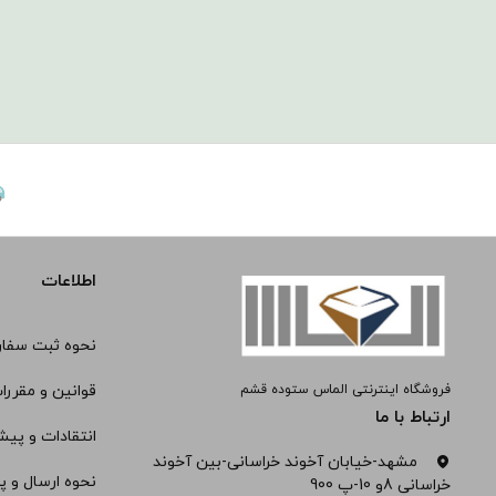
اطلاعات
نحوه ثبت سفا
فروشگاه اینترنتی الماس ستوده قشم
قوانین و مقررا
ارتباط با ما
انتقادات و پیش
مشهد-خیابان آخوند خراسانی-بین آخوند
نحوه ارسال و پ
خراسانی 8و 10-پ 900