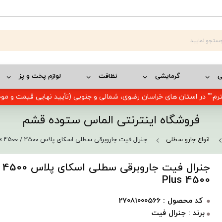
ی
گرمایشی
نظافت
لوازم پخت و پز
رم"" در استان های خراسان رضوی، شمالی و جنوبی (تأیید نهایی قیمت و م
فروشگاه اینترنتی الماس ستوده قشم
انواع جارو سطلی
جنرال فیت جاروبرقی سطلی اسکای پلاس 4500 / Sky Plus 4500
Plus 4500
کد محصول : 27081000566
برند : جنرال فیت