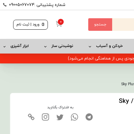
شماره پشتیبانی :09005067074
0
جستجو
ورود | ثبت نام
خردکن و آسیاب
نوشیدنی ساز
ابزار آشپزی
وجودی پس از هماهنگی انجام می‌شود)
جنرال فیت جاروبرقی سطلی اسکای پلاس 4500 / Sky
به اشتراک بگذارید