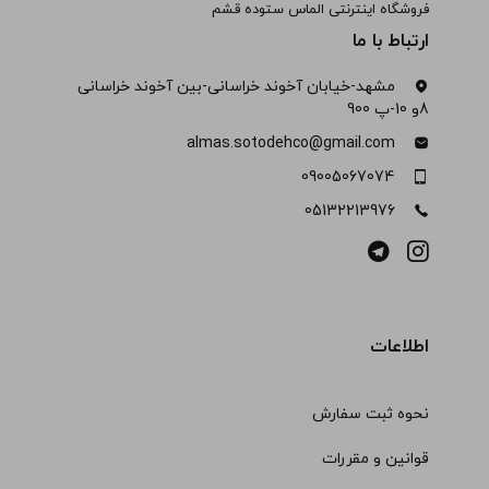
فروشگاه اینترنتی الماس ستوده قشم
ارتباط با ما
مشهد-خیابان آخوند خراسانی-بین آخوند خراسانی
8و 10-پ 900
almas.sotodehco@gmail.com
09005067074
05132213976
اطلاعات
نحوه ثبت سفارش
قوانین و مقررات