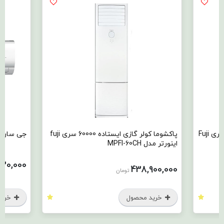
پاکشوما کولر گازی ایستاده 60000 سری fuji
جی سان کولر گازی 25000 مدل TGS 25T3
69,930,000
تومان
خرید محصول