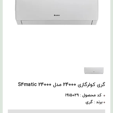
گری کولرگازی 24000 مدل S4matic 24000
کد محصول : 1915029
برند : گری