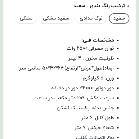
ترکیب رنگ بندی :
سفید
مشخصات فنی:
توان مصرفی:2500 وات
ظرفیت مخزن : 4 لیتر
ابعاد(طول*عرض*ارتفاع):24*32*50 سانتی متر
وزن: 5 کیلوگرم
دور موتور: 32000 دور در دقیقه
سرعت مکش: 209 متر مکعب در ساعت
جنس بدنه: پلاستیک نشکن
طول کابل: 6 متر
شعاع حرکتی: 9 متر
نوع اتصالات کنفی