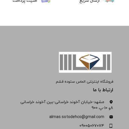
ارسال سریع
امنیت پرداخت
فروشگاه اینترنتی الماس ستوده قشم
ارتباط با ما
مشهد-خیابان آخوند خراسانی-بین آخوند خراسانی
8و 10-پ 900
almas.sotodehco@gmail.com
09005067074