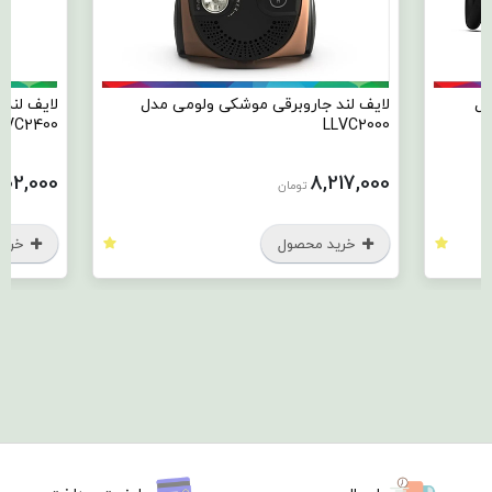
می مدل
لایف لند جاروبرقی سطلی لمسی مدل
لایف 
LLVC2400
000
15,202,000
تومان
خرید محصول