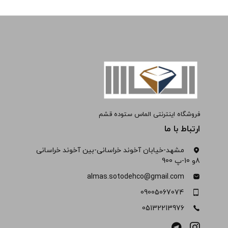
فروشگاه اینترنتی الماس ستوده قشم
ارتباط با ما
مشهد-خیابان آخوند خراسانی-بین آخوند خراسانی
8و 10-پ 900
almas.sotodehco@gmail.com
09005067074
05132213976