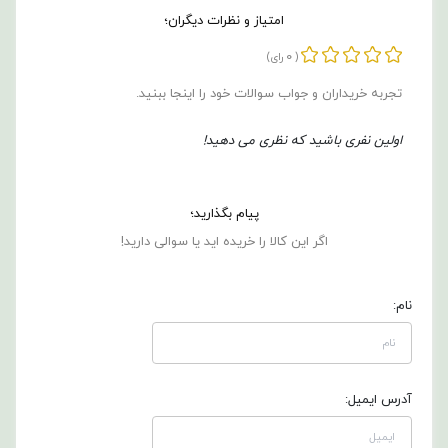
کیلوگرم
امتیاز و نظرات دیگران؛
0
و
(
رای)
تجربه خریداران و جواب سوالات خود را اینجا ببنید.
ابعاد
90×90×111
اولین نفری باشید که نظری می دهید!
سانتی‌متر،
پیام بگذارید؛
نصب
اگر این کالا را خریده اید یا سوالی دارید!
و
جابجایی
نام:
آن
نسبتاً
آدرس ایمیل:
آسان