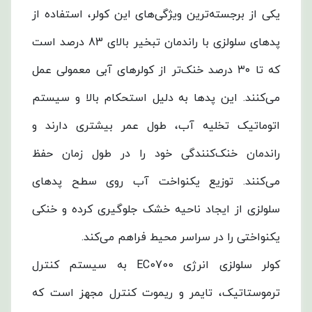
کولر
یکی از برجسته‌ترین ویژگی‌های این کولر، استفاده از
سلولزی
پدهای سلولزی با راندمان تبخیر بالای 83 درصد است
انرژی
که تا ۳۰ درصد خنک‌تر از کولرهای آبی معمولی عمل
مدل
می‌کنند. این پدها به دلیل استحکام بالا و سیستم
EC0700
اتوماتیک تخلیه آب، طول عمر بیشتری دارند و
با
راندمان خنک‌کنندگی خود را در طول زمان حفظ
طراحی
می‌کنند. توزیع یکنواخت آب روی سطح پدهای
پیشرفته
سلولزی از ایجاد ناحیه خشک جلوگیری کرده و خنکی
و
یکنواختی را در سراسر محیط فراهم می‌کند.
سیستم
کولر سلولزی انرژی EC0700 به سیستم کنترل
سرمایشی
ترموستاتیک، تایمر و ریموت کنترل مجهز است که