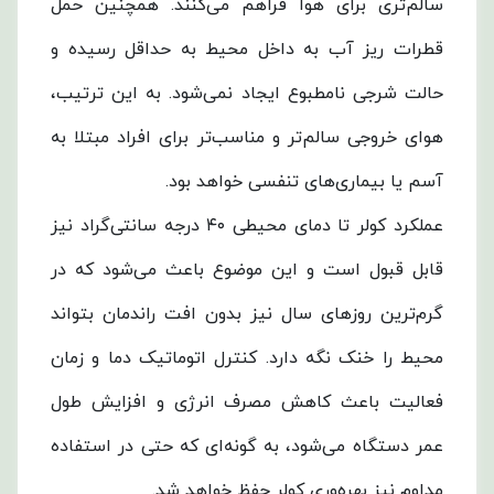
ارائه
سالم‌تری برای هوا فراهم می‌کنند. همچنین حمل
می‌دهد.
قطرات ریز آب به داخل محیط به حداقل رسیده و
این
حالت شرجی نامطبوع ایجاد نمی‌شود. به این ترتیب،
کولر
هوای خروجی سالم‌تر و مناسب‌تر برای افراد مبتلا به
با
آسم یا بیماری‌های تنفسی خواهد بود.
هوادهی
عملکرد کولر تا دمای محیطی ۴۰ درجه سانتی‌گراد نیز
4700
قابل قبول است و این موضوع باعث می‌شود که در
متر
گرم‌ترین روزهای سال نیز بدون افت راندمان بتواند
مکعب
محیط را خنک نگه دارد. کنترل اتوماتیک دما و زمان
در
فعالیت باعث کاهش مصرف انرژی و افزایش طول
ساعت
عمر دستگاه می‌شود، به گونه‌ای که حتی در استفاده
و
مداوم نیز بهره‌وری کولر حفظ خواهد شد.