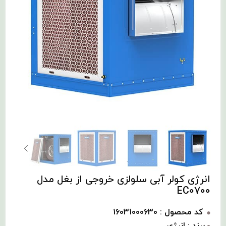
انرژی کولر آبی سلولزی خروجی از بغل مدل
EC0700
کد محصول : 16031000630
برند : انرژی