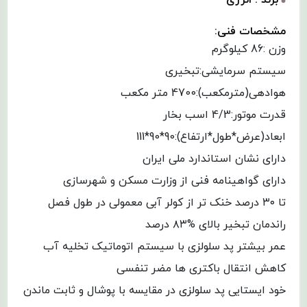
مشخصات فنی:
وزن :86 کیلوگرم
سیستم سرمایشی:تبخیری
هوادهی(مترمکعب):4700 متر مکعب
قدرت موتور:4/3 اسب بخار
ابعاد(عرض*طول*ارتفاع):90*90*111
دارای نشان استاندارد ملی ایران
دارای گواهینامه فنی از وزارت مسکن و شهرسازی
تا ۳۰ درصد خنک تر از کولر آبی معمولی در طول فصل
راندمان تبخیر بالای %۸۳ درصد
عمر بیشتر پد سلولزی با سیستم اتوماتیک تخلیه آب
کاهش انتقال باکتری ها مضر تنفسی
خود ایستایی پد سلولزی در مقایسه با پوشال و ثابت ماندن