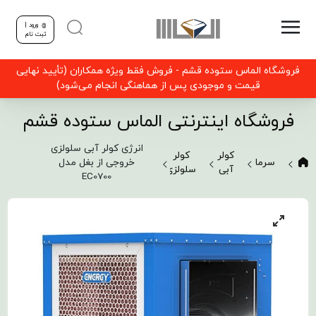
ورود |
ثبت نام
فروشگاه الماس ستوده قشم - فروش فقط ویژه همکاران (تأیید نهایی
قیمت و موجودی پس از هماهنگی انجام می‌شود)
فروشگاه اینترنتی الماس ستوده قشم
انرژی کولر آبی سلولزی
کولر
کولر
سرمایشی
خروجی از بغل مدل
آبی
سلولزی
EC0700