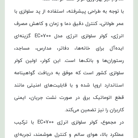
موتور
با توجه به طراحی پیشرفته، استفاده از پد سلولزی با
قدرتمند
عمر طولانی، کنترل دقیق دما و زمان و کاهش مصرف
4/3
انرژی، کولر سلولزی انرژی مدل EC0700 گزینه‌ای
اسب
ایده‌آل برای خانه‌ها، دفاتر، مدارس، مساجد،
بخار،
رستوران‌ها و بانک‌ها است. این کولر، اولین کولر
قادر
سلولزی کشور است که موفق به دریافت گواهینامه
است
استاندارد اروپا شده و با قابلیت‌های امنیتی مانند
فضاهای
قطع اتوماتیک برق در صورت نشت جریان، ایمنی
بزرگ
کاربران را نیز تضمین می‌کند.
را
در مجموع، کولر سلولزی انرژی EC0700 با ترکیب
به
عملکرد بالا، هوای سالم و کنترل هوشمند، تجربه‌ای