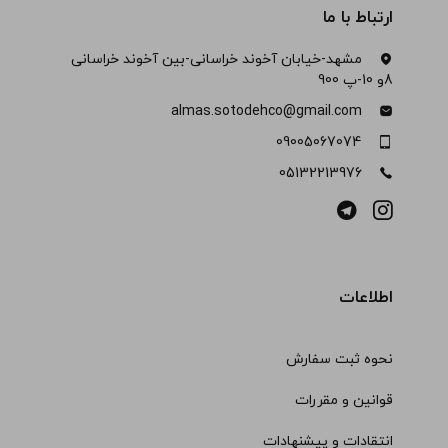
ارتباط با ما
مشهد-خیابان آخوند خراسانی-بین آخوند خراسانی
8و 10-پ 900
almas.sotodehco@gmail.com
09005067074
05132213976
اطلاعات
نحوه ثبت سفارش
قوانین و مقررات
انتقادات و پیشنهادات