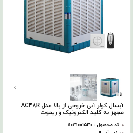
آبسال کولر آبی خروجی از بالا مدل AC48R
مجهز به کلید الکترونیک و ریموت
کد محصول : 11031001530
برند : آبسال