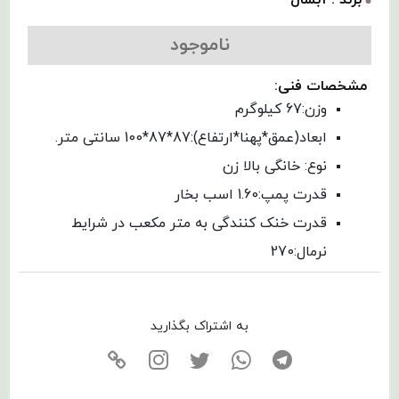
ناموجود
مشخصات فنی:
وزن:67 کیلوگرم
ابعاد(عمق*پهنا*ارتفاع):87*87*100 سانتی متر.
نوع: خانگی بالا زن
قدرت پمپ:1.60 اسب بخار
قدرت خنک کنندگی به متر مکعب در شرایط
نرمال:270
به اشتراک بگذارید