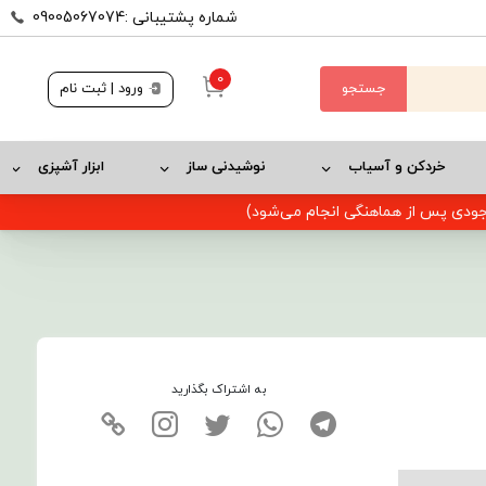
شماره پشتیبانی :09005067074
0
جستجو
ورود | ثبت نام
خردکن و آسیاب
نوشیدنی ساز
ابزار آشپزی
وجودی پس از هماهنگی انجام می‌شود)
به اشتراک بگذارید